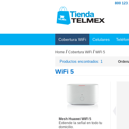
800 123
Cobertura WiFi
Celulares
Teléfo
/
/
Home
Cobertura WiFi
WiFi 5
Productos encontrados: 1
Ordena
WiFi 5
Mesh Huawei WiFi 5
Extiende la señal en todo tu
domicilio.