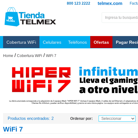
telmex.com
800 123 2222
Fact
Cobertura WiFi
Celulares
Teléfonos
Ofertas
Pagar Rec
/
/
Home
Cobertura WiFi
WiFi 7
Productos encontrados: 2
Ordenar por:
WiFi 7