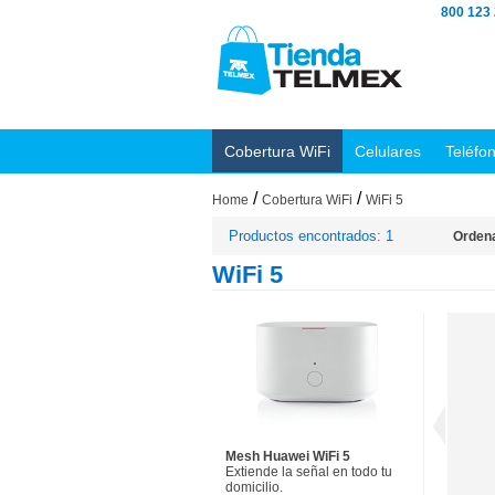
800 123
Cobertura WiFi
Celulares
Teléfo
/
/
Home
Cobertura WiFi
WiFi 5
Productos encontrados: 1
Ordena
WiFi 5
Mesh Huawei WiFi 5
Extiende la señal en todo tu
domicilio.