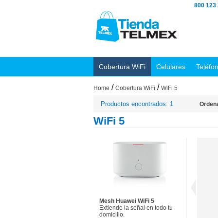
800 123
Cobertura WiFi
Celulares
Teléfo
/
/
Home
Cobertura WiFi
WiFi 5
Productos encontrados: 1
Ordena
WiFi 5
Mesh Huawei WiFi 5
Extiende la señal en todo tu
domicilio.