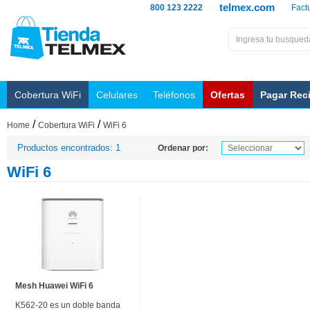
telmex.com
800 123 2222
Fact
Cobertura WiFi
Celulares
Teléfonos
Ofertas
Pagar Rec
/
/
Home
Cobertura WiFi
WiFi 6
Productos encontrados: 1
Ordenar por:
WiFi 6
Mesh Huawei WiFi 6
K562-20 es un doble banda