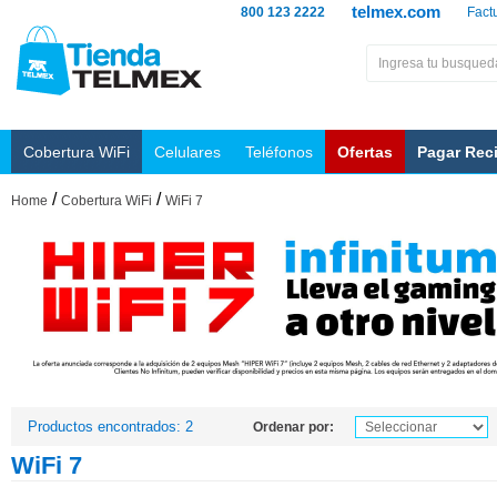
telmex.com
800 123 2222
Fact
Cobertura WiFi
Celulares
Teléfonos
Ofertas
Pagar Rec
/
/
Home
Cobertura WiFi
WiFi 7
Productos encontrados: 2
Ordenar por:
WiFi 7