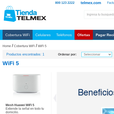
telmex.com
800 123 2222
Fact
Cobertura WiFi
Celulares
Teléfonos
Ofertas
Pagar Rec
/
/
Home
Cobertura WiFi
WiFi 5
Productos encontrados: 1
Ordenar por:
WiFi 5
Mesh Huawei WiFi 5
Extiende la señal en todo tu
domicilio.