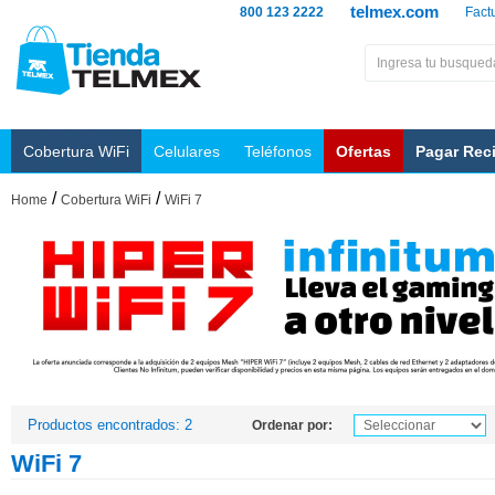
telmex.com
800 123 2222
Fact
Cobertura WiFi
Celulares
Teléfonos
Ofertas
Pagar Rec
/
/
Home
Cobertura WiFi
WiFi 7
Productos encontrados: 2
Ordenar por:
WiFi 7