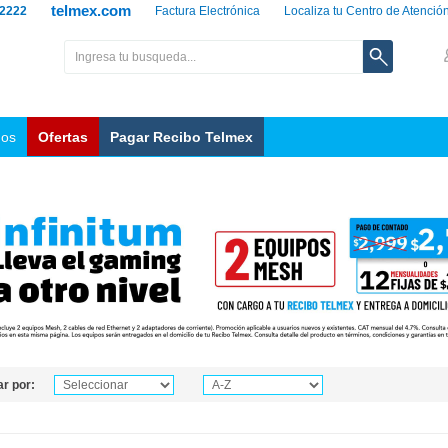
telmex.com
 2222
Factura Electrónica
Localiza tu Centro de Atenció
nos
Ofertas
Pagar Recibo Telmex
r por: