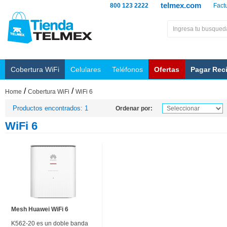
telmex.com
800 123 2222
Fact
Cobertura WiFi
Celulares
Teléfonos
Ofertas
Pagar Rec
/
/
Home
Cobertura WiFi
WiFi 6
Productos encontrados: 1
Ordenar por:
WiFi 6
Mesh Huawei WiFi 6
K562-20 es un doble banda