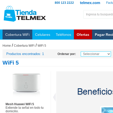
telmex.com
800 123 2222
Fact
Cobertura WiFi
Celulares
Teléfonos
Ofertas
Pagar Rec
/
/
Home
Cobertura WiFi
WiFi 5
Productos encontrados: 1
Ordenar por:
WiFi 5
Mesh Huawei WiFi 5
Extiende la señal en todo tu
domicilio.