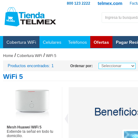
telmex.com
800 123 2222
Fact
Cobertura WiFi
Celulares
Teléfonos
Ofertas
Pagar Rec
/
/
Home
Cobertura WiFi
WiFi 5
Productos encontrados: 1
Ordenar por:
WiFi 5
Mesh Huawei WiFi 5
Extiende la señal en todo tu
domicilio.