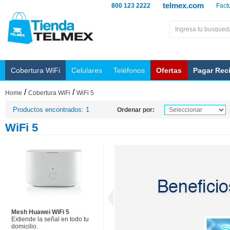
telmex.com
800 123 2222
Fact
Cobertura WiFi
Celulares
Teléfonos
Ofertas
Pagar Rec
/
/
Home
Cobertura WiFi
WiFi 5
Productos encontrados: 1
Ordenar por:
WiFi 5
Mesh Huawei WiFi 5
Extiende la señal en todo tu
domicilio.