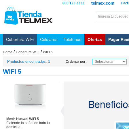
telmex.com
800 123 2222
Fact
Cobertura WiFi
Celulares
Teléfonos
Ofertas
Pagar Rec
/
/
Home
Cobertura WiFi
WiFi 5
Productos encontrados: 1
Ordenar por:
WiFi 5
Mesh Huawei WiFi 5
Extiende la señal en todo tu
domicilio.