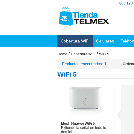
800 123
Cobertura WiFi
Celulares
Teléfo
/
/
Home
Cobertura WiFi
WiFi 5
Productos encontrados: 1
Ordena
WiFi 5
Mesh Huawei WiFi 5
Extiende la señal en todo tu
domicilio.