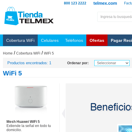
telmex.com
800 123 2222
Fact
Cobertura WiFi
Celulares
Teléfonos
Ofertas
Pagar Rec
/
/
Home
Cobertura WiFi
WiFi 5
Productos encontrados: 1
Ordenar por:
WiFi 5
Mesh Huawei WiFi 5
Extiende la señal en todo tu
domicilio.