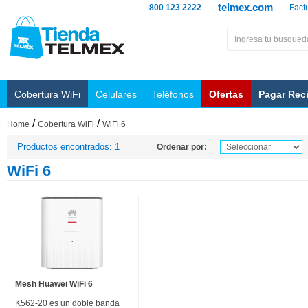
telmex.com
800 123 2222
Fact
Cobertura WiFi
Celulares
Teléfonos
Ofertas
Pagar Rec
/
/
Home
Cobertura WiFi
WiFi 6
Productos encontrados: 1
Ordenar por:
WiFi 6
Mesh Huawei WiFi 6
K562-20 es un doble banda