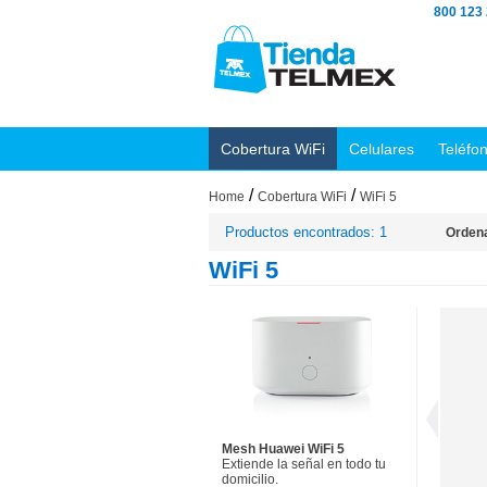
800 123
Cobertura WiFi
Celulares
Teléfo
/
/
Home
Cobertura WiFi
WiFi 5
Productos encontrados: 1
Ordena
WiFi 5
Mesh Huawei WiFi 5
Extiende la señal en todo tu
domicilio.