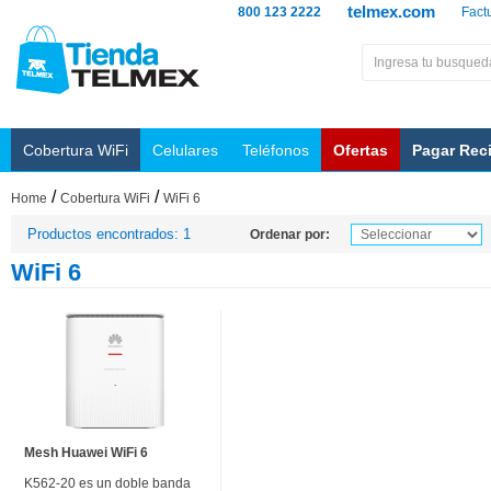
telmex.com
800 123 2222
Fact
Cobertura WiFi
Celulares
Teléfonos
Ofertas
Pagar Rec
/
/
Home
Cobertura WiFi
WiFi 6
Productos encontrados: 1
Ordenar por:
WiFi 6
Mesh Huawei WiFi 6
K562-20 es un doble banda