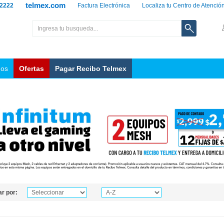
telmex.com
 2222
Factura Electrónica
Localiza tu Centro de Atenció
nos
Ofertas
Pagar Recibo Telmex
r por: