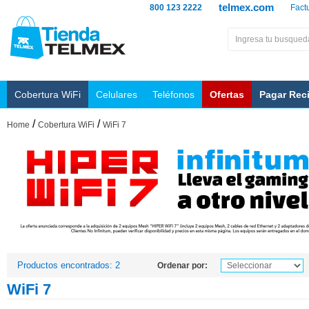
telmex.com
800 123 2222
Fact
Cobertura WiFi
Celulares
Teléfonos
Ofertas
Pagar Rec
/
/
Home
Cobertura WiFi
WiFi 7
Productos encontrados: 2
Ordenar por:
WiFi 7