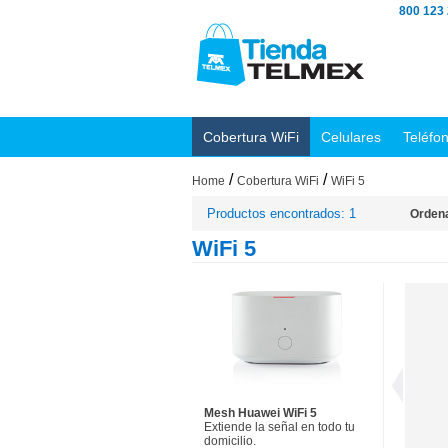
800 123
Cobertura WiFi
Celulares
Teléfo
/
/
Home
Cobertura WiFi
WiFi 5
Productos encontrados: 1
Ordena
WiFi 5
Mesh Huawei WiFi 5
Extiende la señal en todo tu
domicilio.