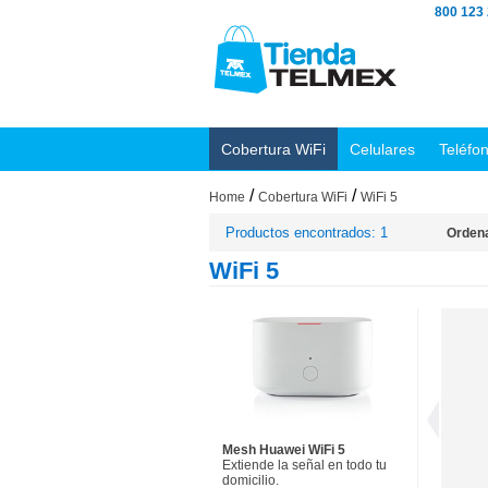
800 123
Cobertura WiFi
Celulares
Teléfo
/
/
Home
Cobertura WiFi
WiFi 5
Productos encontrados: 1
Ordena
WiFi 5
Mesh Huawei WiFi 5
Extiende la señal en todo tu
domicilio.