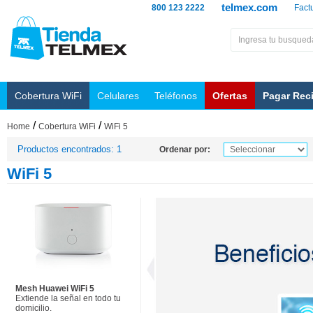
telmex.com
800 123 2222
Fact
Cobertura WiFi
Celulares
Teléfonos
Ofertas
Pagar Rec
/
/
Home
Cobertura WiFi
WiFi 5
Productos encontrados: 1
Ordenar por:
WiFi 5
Mesh Huawei WiFi 5
Extiende la señal en todo tu
domicilio.