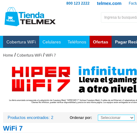
telmex.com
800 123 2222
Fact
Cobertura WiFi
Celulares
Teléfonos
Ofertas
Pagar Rec
/
/
Home
Cobertura WiFi
WiFi 7
Productos encontrados: 2
Ordenar por:
WiFi 7