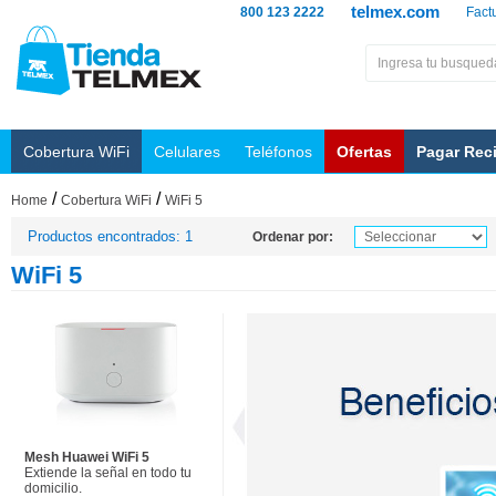
telmex.com
800 123 2222
Fact
Cobertura WiFi
Celulares
Teléfonos
Ofertas
Pagar Rec
/
/
Home
Cobertura WiFi
WiFi 5
Productos encontrados: 1
Ordenar por:
WiFi 5
Mesh Huawei WiFi 5
Extiende la señal en todo tu
domicilio.