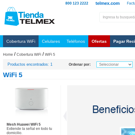
telmex.com
800 123 2222
Fact
Cobertura WiFi
Celulares
Teléfonos
Ofertas
Pagar Rec
/
/
Home
Cobertura WiFi
WiFi 5
Productos encontrados: 1
Ordenar por:
WiFi 5
Mesh Huawei WiFi 5
Extiende la señal en todo tu
domicilio.