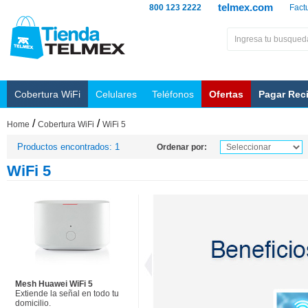
telmex.com
800 123 2222
Fact
Cobertura WiFi
Celulares
Teléfonos
Ofertas
Pagar Rec
/
/
Home
Cobertura WiFi
WiFi 5
Productos encontrados: 1
Ordenar por:
WiFi 5
Mesh Huawei WiFi 5
Extiende la señal en todo tu
domicilio.