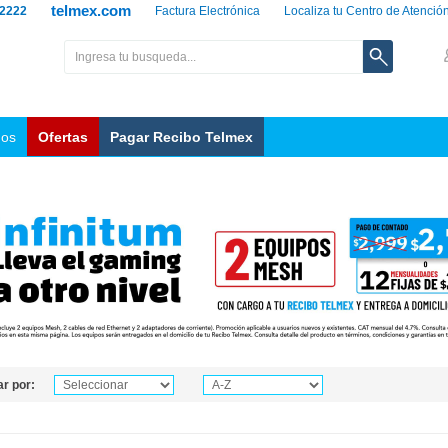
telmex.com
 2222
Factura Electrónica
Localiza tu Centro de Atenció
nos
Ofertas
Pagar Recibo Telmex
r por: