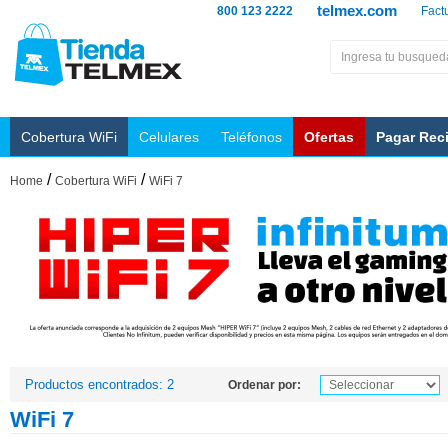
telmex.com
800 123 2222
Fact
Cobertura WiFi
Celulares
Teléfonos
Ofertas
Pagar Rec
/
/
Home
Cobertura WiFi
WiFi 7
Productos encontrados: 2
Ordenar por:
WiFi 7