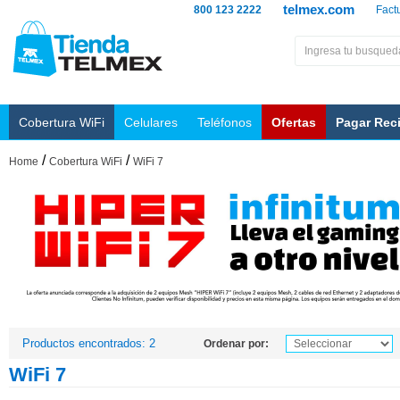
telmex.com
800 123 2222
Fact
Cobertura WiFi
Celulares
Teléfonos
Ofertas
Pagar Rec
/
/
Home
Cobertura WiFi
WiFi 7
Productos encontrados: 2
Ordenar por:
WiFi 7