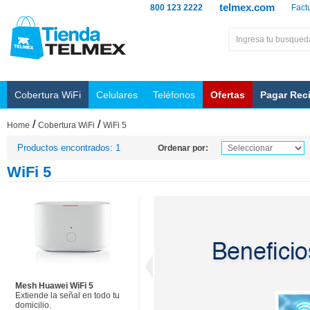
telmex.com
800 123 2222
Fact
Cobertura WiFi
Celulares
Teléfonos
Ofertas
Pagar Rec
/
/
Home
Cobertura WiFi
WiFi 5
Productos encontrados: 1
Ordenar por:
WiFi 5
Mesh Huawei WiFi 5
Extiende la señal en todo tu
domicilio.