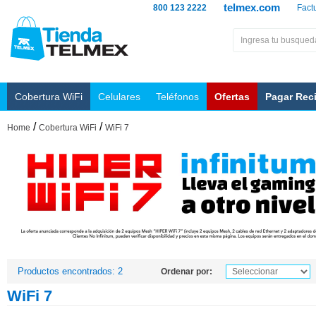
telmex.com
800 123 2222
Fact
Cobertura WiFi
Celulares
Teléfonos
Ofertas
Pagar Rec
/
/
Home
Cobertura WiFi
WiFi 7
Productos encontrados: 2
Ordenar por:
WiFi 7