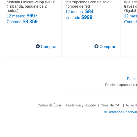
Sistema Linksys Velop WiFi 6
interrupciones con un solo
que adm
(Tribanda, paquete de 2
nombre de red
través 
nodos)
Gigabit
$84
12 meses:
$697
12 meses:
12 mes
$999
Contado
$8,359
Contado
Conta
Precio
Precios expresados 
Código de Ética
|
Asistencia y Soporte
|
Consulta CAT
|
Aviso d
© Derechos Reservado