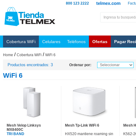
telmex.com
800 123 2222
Fact
Cobertura WiFi
Celulares
Teléfonos
Ofertas
Pagar Rec
/
/
Home
Cobertura WiFi
WiFi 6
Productos encontrados: 3
Ordenar por:
WiFi 6
Mesh Velop Linksys
Mesh Tp-Link WiFi 6
Mesh H
MX8400C
TRI BAND
HX520 mantiene roaming sin
K562-2