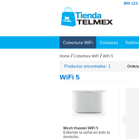
800 123
Cobertura WiFi
Celulares
Teléfo
/
/
Home
Cobertura WiFi
WiFi 5
Productos encontrados: 1
Ordena
WiFi 5
Mesh Huawei WiFi 5
Extiende la señal en todo tu
domicilio.