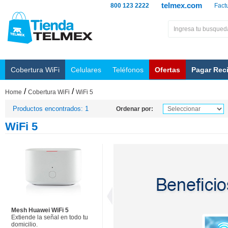
telmex.com
800 123 2222
Fact
Cobertura WiFi
Celulares
Teléfonos
Ofertas
Pagar Rec
/
/
Home
Cobertura WiFi
WiFi 5
Productos encontrados: 1
Ordenar por:
WiFi 5
Mesh Huawei WiFi 5
Extiende la señal en todo tu
domicilio.