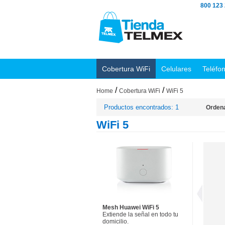
800 123
Cobertura WiFi
Celulares
Teléfo
/
/
Home
Cobertura WiFi
WiFi 5
Productos encontrados: 1
Ordena
WiFi 5
Mesh Huawei WiFi 5
Extiende la señal en todo tu
domicilio.