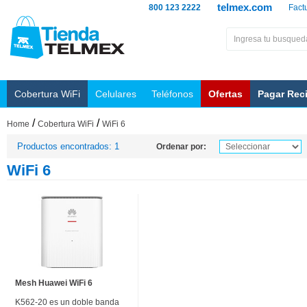
telmex.com
800 123 2222
Fact
Cobertura WiFi
Celulares
Teléfonos
Ofertas
Pagar Rec
/
/
Home
Cobertura WiFi
WiFi 6
Productos encontrados: 1
Ordenar por:
WiFi 6
Mesh Huawei WiFi 6
K562-20 es un doble banda