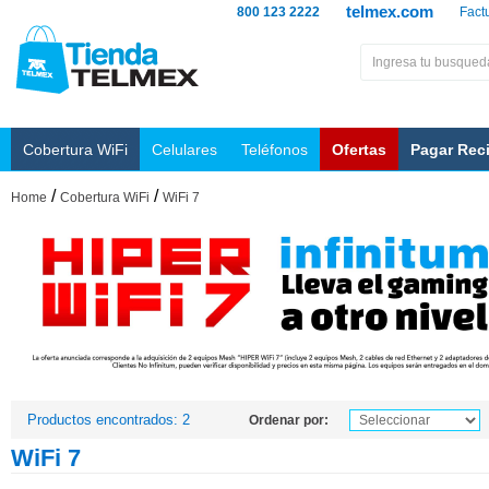
telmex.com
800 123 2222
Fact
Cobertura WiFi
Celulares
Teléfonos
Ofertas
Pagar Rec
/
/
Home
Cobertura WiFi
WiFi 7
Productos encontrados: 2
Ordenar por:
WiFi 7