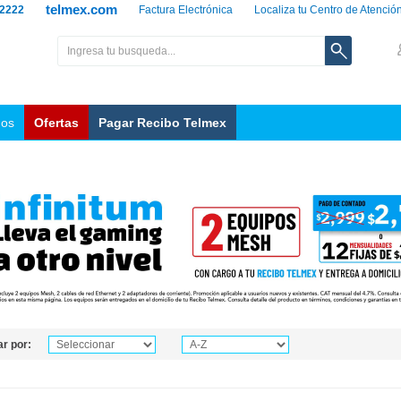
telmex.com
 2222
Factura Electrónica
Localiza tu Centro de Atenció
nos
Ofertas
Pagar Recibo Telmex
r por: