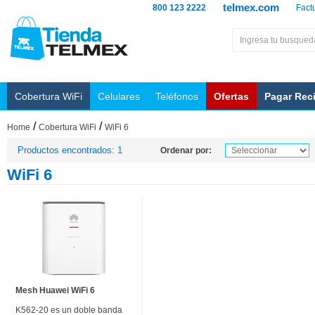
telmex.com
800 123 2222
Fact
Cobertura WiFi
Celulares
Teléfonos
Ofertas
Pagar Rec
/
/
Home
Cobertura WiFi
WiFi 6
Productos encontrados: 1
Ordenar por:
WiFi 6
Mesh Huawei WiFi 6
K562-20 es un doble banda