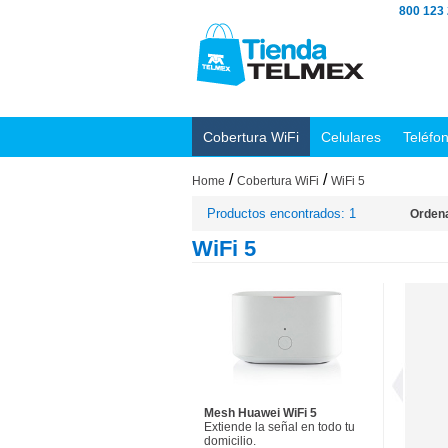
800 123
Cobertura WiFi
Celulares
Teléfo
/
/
Home
Cobertura WiFi
WiFi 5
Productos encontrados: 1
Ordena
WiFi 5
Mesh Huawei WiFi 5
Extiende la señal en todo tu
domicilio.