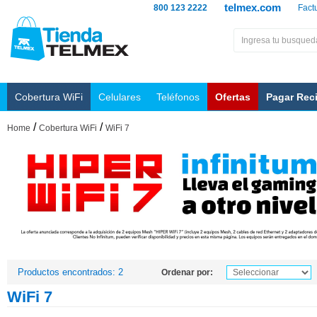
telmex.com
800 123 2222
Fact
Cobertura WiFi
Celulares
Teléfonos
Ofertas
Pagar Rec
/
/
Home
Cobertura WiFi
WiFi 7
Productos encontrados: 2
Ordenar por:
WiFi 7