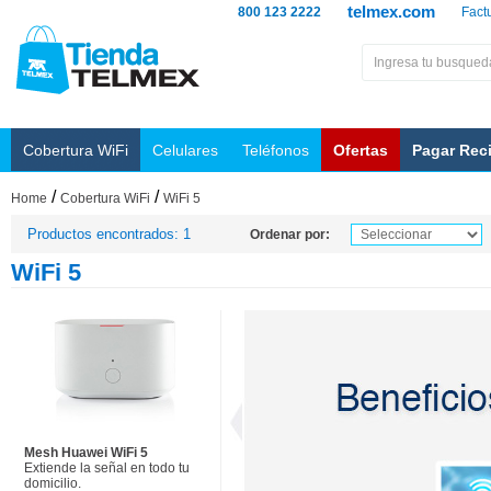
telmex.com
800 123 2222
Fact
Cobertura WiFi
Celulares
Teléfonos
Ofertas
Pagar Rec
/
/
Home
Cobertura WiFi
WiFi 5
Productos encontrados: 1
Ordenar por:
WiFi 5
Mesh Huawei WiFi 5
Extiende la señal en todo tu
domicilio.