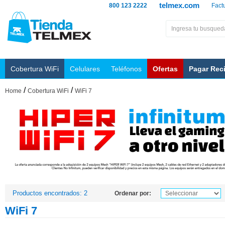
telmex.com
800 123 2222
Fact
Cobertura WiFi
Celulares
Teléfonos
Ofertas
Pagar Rec
/
/
Home
Cobertura WiFi
WiFi 7
Productos encontrados: 2
Ordenar por:
WiFi 7