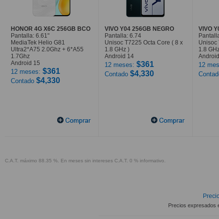
HONOR 4G X6C 256GB BCO
VIVO Y04 256GB NEGRO
VIVO 
Pantalla: 6.61"
Pantalla: 6.74
Pantall
MediaTek Helio G81
Unisoc T7225 Octa Core ( 8 x
Unisoc 
Ultra2*A75 2.0Ghz + 6*A55
1.8 GHz )
1.8 GHz
1.7Ghz
Android 14
Android
Android 15
$361
12 meses:
12 mes
$361
12 meses:
$4,330
Contado
Conta
$4,330
Contado
C.A.T. máximo 88.35 %. En meses sin intereses C.A.T. 0 % informativo.
Precio
Precios expresados 