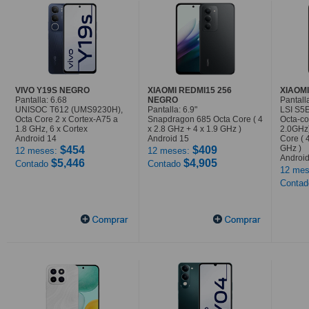
VIVO Y19S NEGRO
XIAOMI REDMI15 256
XIAOMI
Pantalla: 6.68
NEGRO
Pantalla
UNISOC T612 (UMS9230H),
Pantalla: 6.9"
LSI S5
Octa Core 2 x Cortex-A75 a
Snapdragon 685 Octa Core ( 4
Octa-co
1.8 GHz, 6 x Cortex
x 2.8 GHz + 4 x 1.9 GHz )
2.0GHz
Android 14
Android 15
Core ( 
GHz )
$454
$409
12 meses:
12 meses:
Android
$5,446
$4,905
Contado
Contado
12 mes
Conta