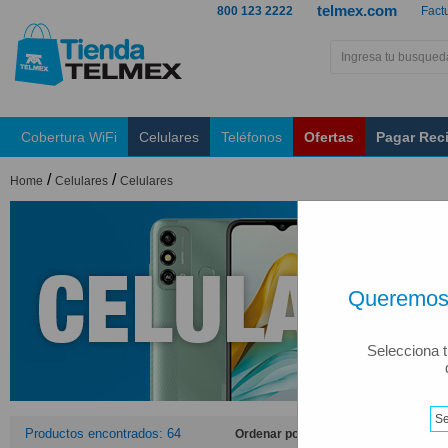
telmex.com
800 123 2222
Fact
Cobertura WiFi
Celulares
Teléfonos
Ofertas
Pagar Rec
/
/
Home
Celulares
Celulares
Queremos 
Selecciona t
Productos encontrados: 64
Ordenar por: