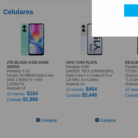
Celulares
ZTE BLADE A35E 64GB
VIVO Y19S PLATA
REALM
VERDE
Pantalla: 6.68
Pantall
Pantalla: 6.52
UNISOC T612 (UMS9230H),
T7250 
Unisoc SC9863A Octa-Core
Octa Core 2 x Cortex-A75 a
Octaco
(A55 1.6GHz*4 + A55
1.8 GHz, 6 x Cortex
*1.8 G
1.2GHz*4)
Android 14
Android
Android 14
$454
12 meses:
12 mes
$164
12 meses:
$5,446
Contado
Conta
$1,968
Contado