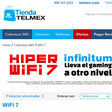
telmex.com
800 123 2222
Fact
Cobertura WiFi
Celulares
Teléfonos
Ofertas
Pagar Rec
/
/
Home
Cobertura WiFi
WiFi 7
Productos encontrados: 2
Ordenar por:
WiFi 7