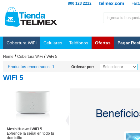
telmex.com
800 123 2222
Fact
Cobertura WiFi
Celulares
Teléfonos
Ofertas
Pagar Rec
/
/
Home
Cobertura WiFi
WiFi 5
Productos encontrados: 1
Ordenar por:
WiFi 5
Mesh Huawei WiFi 5
Extiende la señal en todo tu
domicilio.