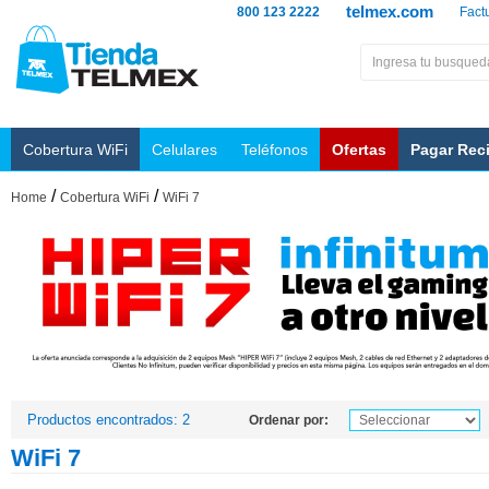
telmex.com
800 123 2222
Fact
Cobertura WiFi
Celulares
Teléfonos
Ofertas
Pagar Rec
/
/
Home
Cobertura WiFi
WiFi 7
Productos encontrados: 2
Ordenar por:
WiFi 7