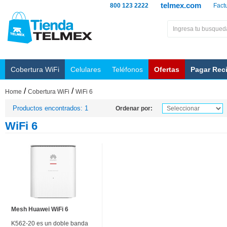
telmex.com
800 123 2222
Fact
Cobertura WiFi
Celulares
Teléfonos
Ofertas
Pagar Rec
/
/
Home
Cobertura WiFi
WiFi 6
Productos encontrados: 1
Ordenar por:
WiFi 6
Mesh Huawei WiFi 6
K562-20 es un doble banda